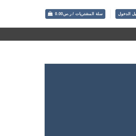
ل الدخول
سلة المشتريات /
ر.س
0.00