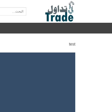
خطي
لمحتوى
البحث
عن:
test