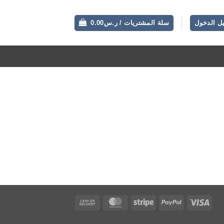
ل الدخول
سلة المشتريات /
ر.س
0.00
Cash
MasterCard
Stripe
PayPal
Visa
On