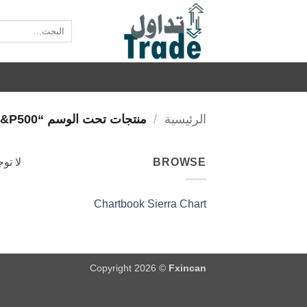
خطي
لمحتوى
البحث
عن:
الرئيسية
/
منتجات تحت الوسم “S&P500”
BROWSE
لا تو
Chartbook Sierra Chart
Copyright 2026 ©
Fxincan